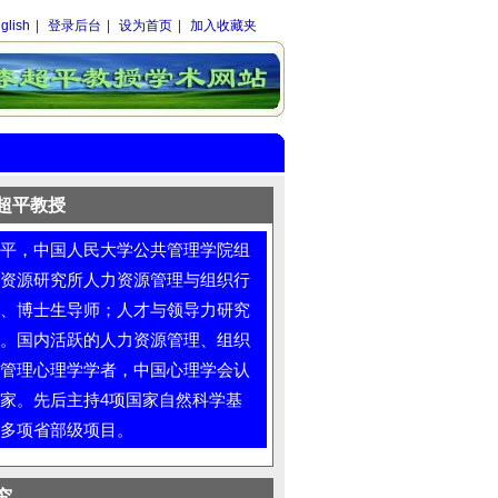
glish
|
登录后台
|
设为首页
|
加入收藏夹
超平教授
，中国人民大学公共管理学院组
资源研究所人力资源管理与组织行
、博士生导师；人才与领导力研究
。国内活跃的人力资源管理、组织
管理心理学学者，中国心理学会认
家。先后主持4项国家自然科学基
多项省部级项目。
究