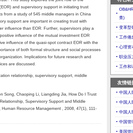
EOR) and supervisory support in initiating trust
OB&
ts from a study of 545 middle managers in China
查)
y support are important in creating trust with
变革型领
er influence than EOR. Further, supervisors play a
 positive influence of the mutual investment EOR
工作倦怠
ve influence of the quasi-spot contract EOR with the
心理资本（
ortance of both formal structure and social processes
 organization. Implications for future research and
职业压
ces are discussed.
工作和
ation relationship, supervisory support, middle
友情链
中国人
en Song, Chaoping Li, Liangding Jia, How Do I Trust
elationship, Supervisory Support and Middle
中国人
on, Human Resource Management , 2008, 47(1), 111-
中国人
中国管
美国管