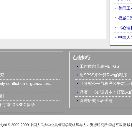
美国工
权威O
《心理
中国人
点击排行
工作倦怠量表MBI-GS
究
用SPSS来计算Rwg的程序
ly conflict on organizational
《分配公平与程序公平对工
译著：《心理资本：打造人
制
管理研究量表手册
究”获得NSFC资助
yright © 2009-2099 中国人民大学公共管理学院组织与人力资源研究所 李超平教授 