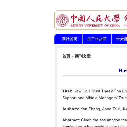
网站首页
关于李超平
学术
首页
»
期刊文章
How
Titel:
How Do I Trust Thee? The Emp
Support and Middle Managers’ Trust
Authors:
Yan Zhang, Anne Tsui, Ji
Abstract
: Given the assumption that
employees, what would initiate this t