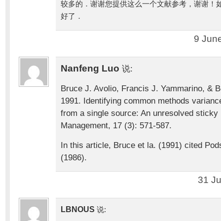
较多的．谢谢您提供这么一个文献参考，谢谢！
好了．
9 Jun
Nanfeng Luo
说:
Bruce J. Avolio, Francis J. Yammarino, & 
1991. Identifying common methods variance
from a single source: An unresolved sticky 
Management, 17 (3): 571-587.
In this article, Bruce et la. (1991) cited P
(1986).
31 Ju
LBNOUS
说: