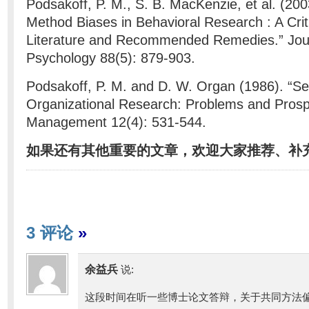
Podsakoff, P. M., S. B. MacKenzie, et al. (2
Method Biases in Behavioral Research : A Crit
Literature and Recommended Remedies.” Jour
Psychology 88(5): 879-903.
Podsakoff, P. M. and D. W. Organ (1986). “Sel
Organizational Research: Problems and Prospe
Management 12(4): 531-544.
如果还有其他重要的文章，欢迎大家推荐、补
3 评论
»
余益兵
说:
这段时间在听一些博士论文答辩，关于共同方法